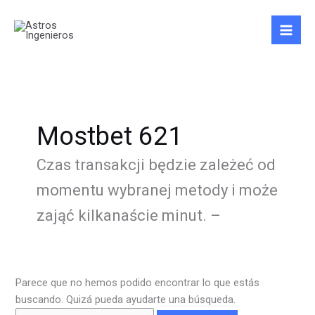
Ir
Buscar
al
por:
contenido
Mostbet 621
Czas transakcji będzie zależeć od
momentu wybranej metody i może
zająć kilkanaście minut. –
Parece que no hemos podido encontrar lo que estás
buscando. Quizá pueda ayudarte una búsqueda.