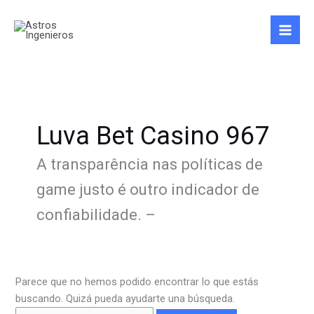
Ir
Buscar
al
por:
contenido
Luva Bet Casino 967
A transparência nas políticas de
game justo é outro indicador de
confiabilidade. –
Parece que no hemos podido encontrar lo que estás
buscando. Quizá pueda ayudarte una búsqueda.