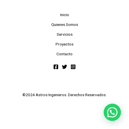
Inicio
Quienes Somos
Servicios
Proyectos
Contacto
©2024 Astros Ingenieros. Derechos Reservados.