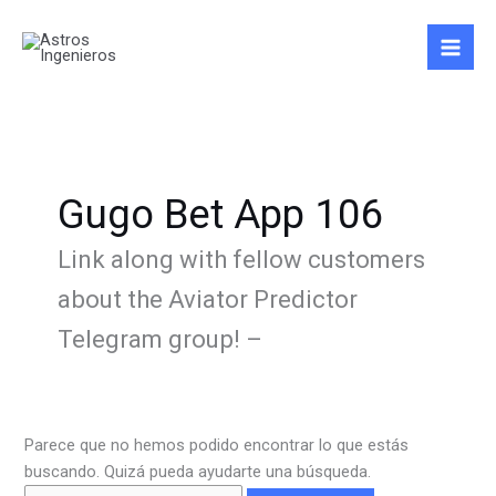
Ir
Buscar
al
por:
contenido
Gugo Bet App 106
Link along with fellow customers
about the Aviator Predictor
Telegram group! –
Parece que no hemos podido encontrar lo que estás
buscando. Quizá pueda ayudarte una búsqueda.