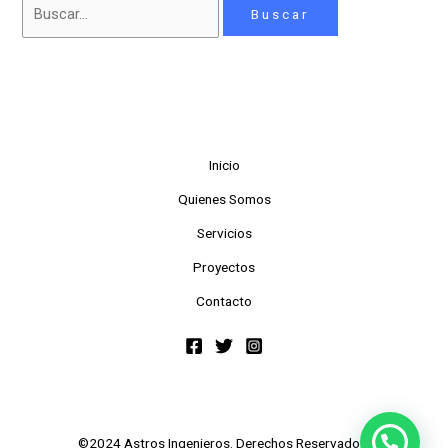
Inicio
Quienes Somos
Servicios
Proyectos
Contacto
©2024 Astros Ingenieros. Derechos Reservados.