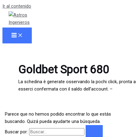
Ir al contenido
Goldbet Sport 680
La schedina è generate osservando la pochi click, pronta a
esserci confermata con il saldo dell’account. –
Parece que no hemos podido encontrar lo que estás
buscando. Quizá pueda ayudarte una búsqueda.
Buscar por: