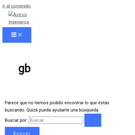
Ir al contenido
gb
Parece que no hemos podido encontrar lo que estás
buscando. Quizá pueda ayudarte una búsqueda.
Buscar por: