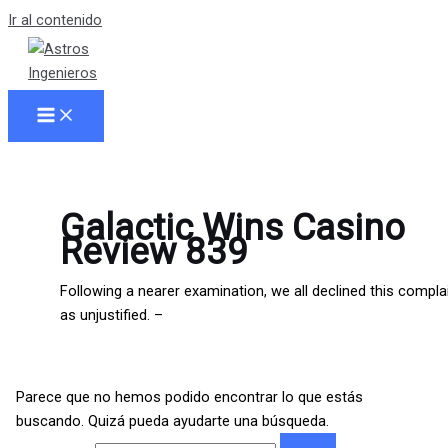
Ir al contenido
Galactic Wins Casino
Review 839
Following a nearer examination, we all declined this compla
as unjustified. –
Parece que no hemos podido encontrar lo que estás
buscando. Quizá pueda ayudarte una búsqueda.