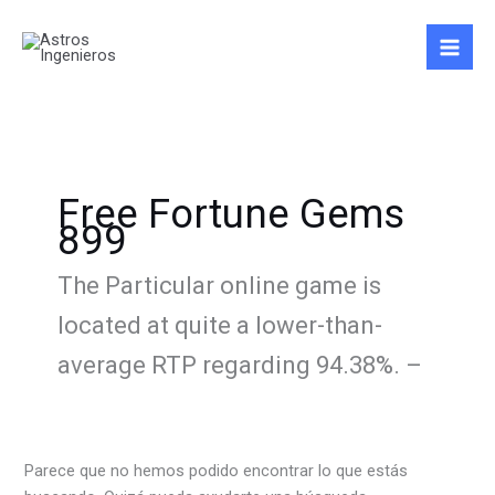
Ir
Buscar
al
por:
contenido
Free Fortune Gems
899
The Particular online game is
located at quite a lower-than-
average RTP regarding 94.38%. –
Parece que no hemos podido encontrar lo que estás