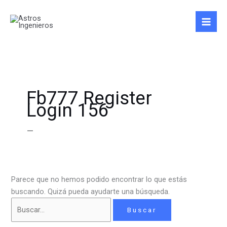
Ir
Buscar
al
por:
contenido
Fb777 Register
Login 156
–
Parece que no hemos podido encontrar lo que estás
buscando. Quizá pueda ayudarte una búsqueda.