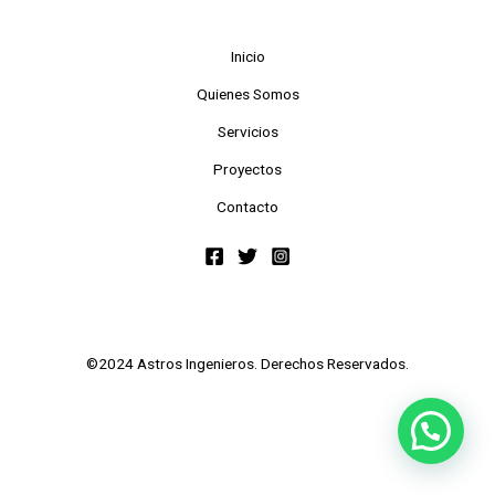
Inicio
Quienes Somos
Servicios
Proyectos
Contacto
©2024 Astros Ingenieros. Derechos Reservados.