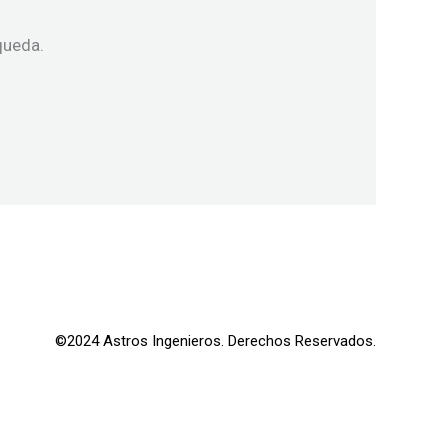
queda.
©2024 Astros Ingenieros. Derechos Reservados.