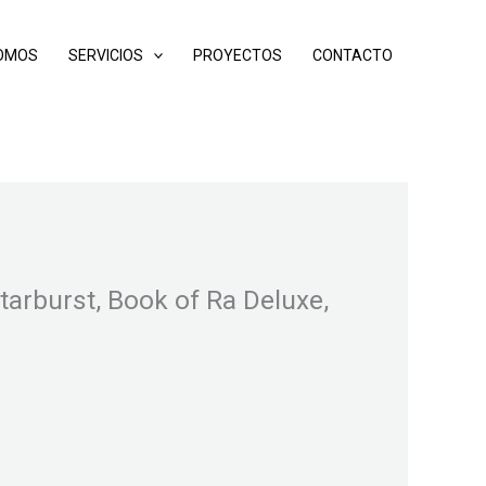
SOMOS
SERVICIOS
PROYECTOS
CONTACTO
 Starburst, Book of Ra Deluxe,