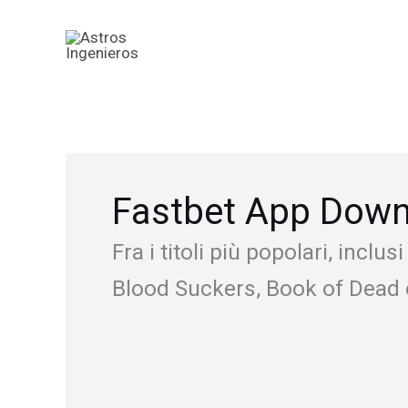
Ir
Buscar
al
por:
contenido
Fastbet App Down
Fra i titoli più popolari, incl
Blood Suckers, Book of Dead 