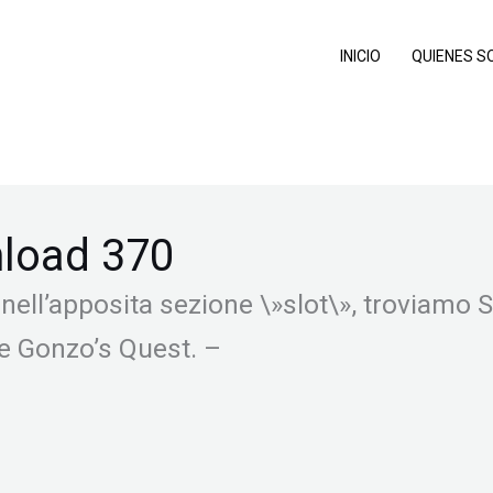
INICIO
QUIENES 
load 370
usi nell’apposita sezione \»slot\», troviamo
e Gonzo’s Quest. –