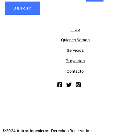
Inicio
Quienes Somos
Servicios
Proyectos
Contacto
©2024 Astros Ingenieros. Derechos Reservados.