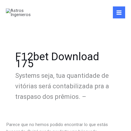
Ir
Buscar
al
por:
contenido
F12bet Download
175
Systems seja, tua quantidade de
vitórias será contabilizada pra a
traspaso dos prêmios. –
Parece que no hemos podido encontrar lo que estás