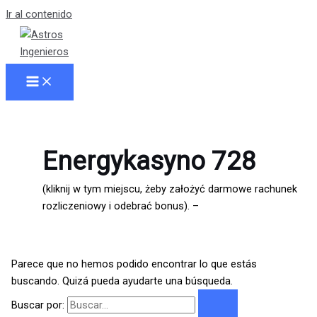
Ir al contenido
Energykasyno 728
(kliknij w tym miejscu, żeby założyć darmowe rachunek
rozliczeniowy i odebrać bonus). –
Parece que no hemos podido encontrar lo que estás
buscando. Quizá pueda ayudarte una búsqueda.
Buscar por: