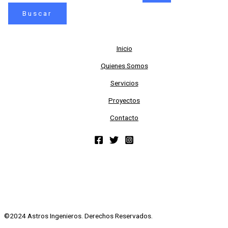
Inicio
Quienes Somos
Servicios
Proyectos
Contacto
©2024 Astros Ingenieros. Derechos Reservados.