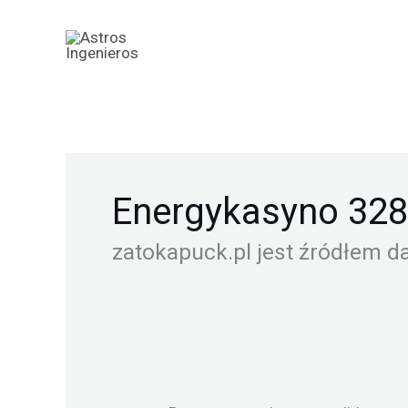
Ir
Buscar
al
por:
contenido
Energykasyno 328
zatokapuck.pl jest źródłem d