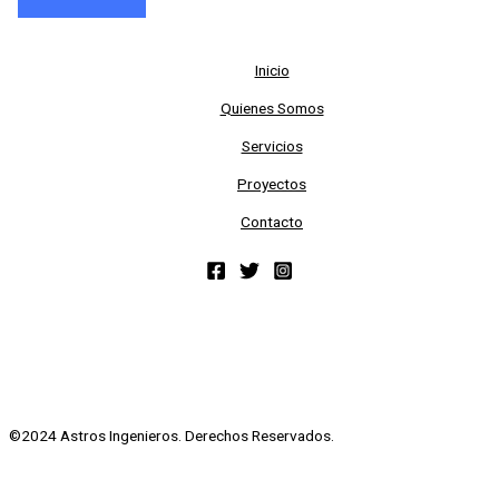
Inicio
Quienes Somos
Servicios
Proyectos
Contacto
©2024 Astros Ingenieros. Derechos Reservados.