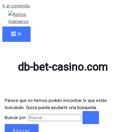
Ir al contenido
db-bet-casino.com
Parece que no hemos podido encontrar lo que estás
buscando. Quizá pueda ayudarte una búsqueda.
Buscar por: