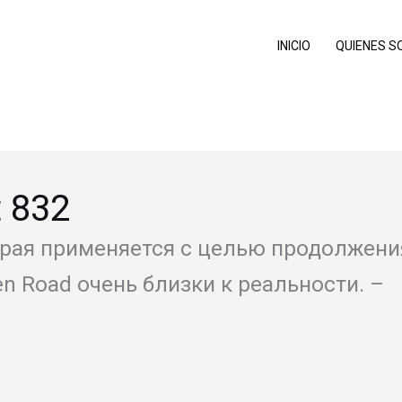
INICIO
QUIENES 
t 832
рая применяется с целью продолжения
n Road очень близки к реальности. –