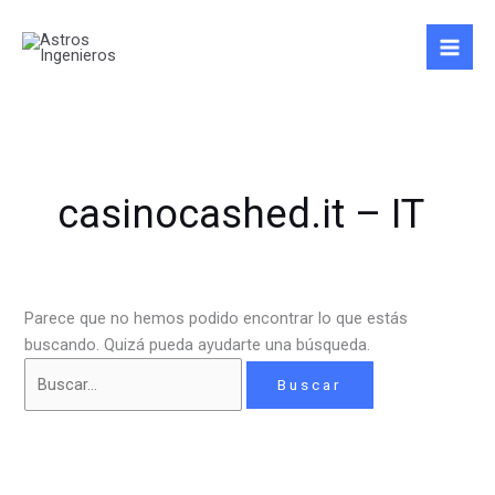
Ir
Buscar
al
por:
contenido
casinocashed.it – IT
Parece que no hemos podido encontrar lo que estás
buscando. Quizá pueda ayudarte una búsqueda.