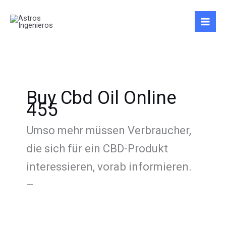
Ir
Buscar
al
por:
contenido
Buy Cbd Oil Online
455
Umso mehr müssen Verbraucher,
die sich für ein CBD-Produkt
interessieren, vorab informieren.
–