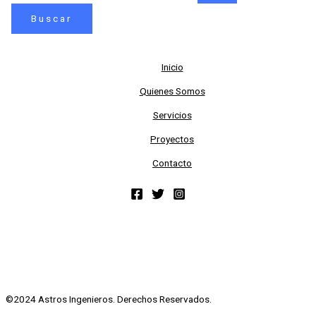
Inicio
Quienes Somos
Servicios
Proyectos
Contacto
©2024 Astros Ingenieros. Derechos Reservados.