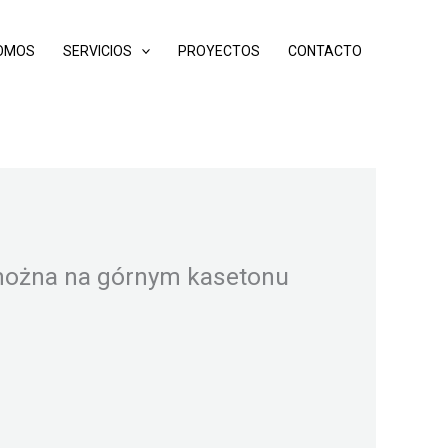
SOMOS
SERVICIOS
PROYECTOS
CONTACTO
ć można na górnym kasetonu