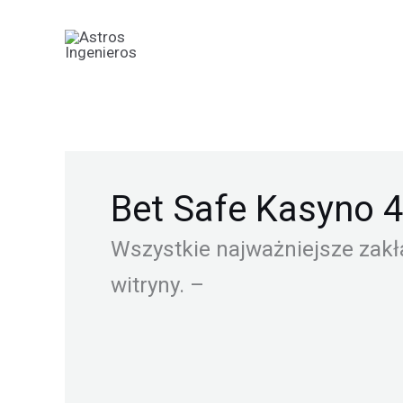
Ir
Buscar
al
por:
contenido
Bet Safe Kasyno 
Wszystkie najważniejsze zakł
witryny. –