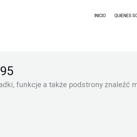
INICIO
QUIENES 
495
adki, funkcje a także podstrony znaleź