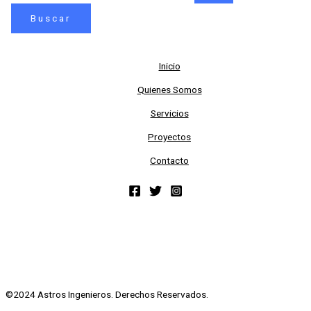
Inicio
Quienes Somos
Servicios
Proyectos
Contacto
©2024 Astros Ingenieros. Derechos Reservados.