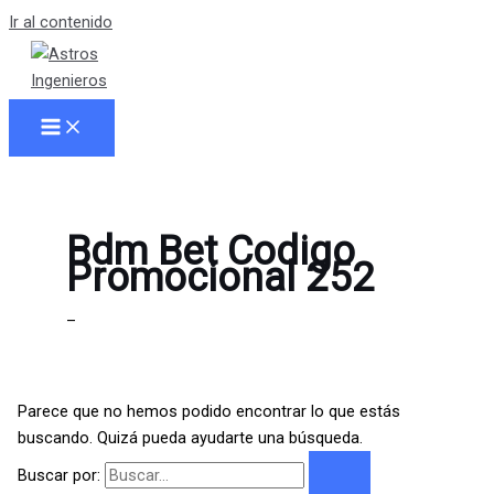
Ir al contenido
Bdm Bet Codigo
Promocional 252
–
Parece que no hemos podido encontrar lo que estás
buscando. Quizá pueda ayudarte una búsqueda.
Buscar por: