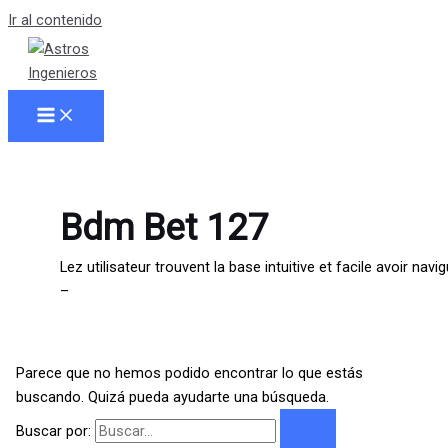
Ir al contenido
Bdm Bet 127
Lez utilisateur trouvent la base intuitive et facile avoir navig
–
Parece que no hemos podido encontrar lo que estás
buscando. Quizá pueda ayudarte una búsqueda.
Buscar por: