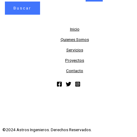
Inicio
Quienes Somos
Servicios
Proyectos
Contacto
©2024 Astros Ingenieros. Derechos Reservados.