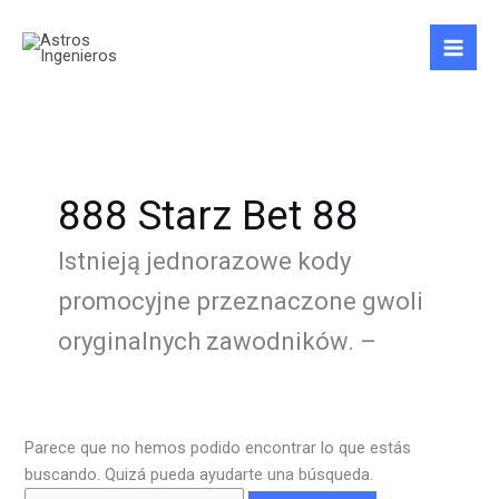
Ir
Buscar
al
por:
contenido
888 Starz Bet 88
Istnieją jednorazowe kody
promocyjne przeznaczone gwoli
oryginalnych zawodników. –
Parece que no hemos podido encontrar lo que estás
buscando. Quizá pueda ayudarte una búsqueda.