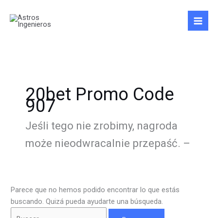
Ir
Buscar
al
por:
contenido
20bet Promo Code
907
Jeśli tego nie zrobimy, nagroda
może nieodwracalnie przepaść. –
Parece que no hemos podido encontrar lo que estás
buscando. Quizá pueda ayudarte una búsqueda.