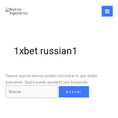
Ir
Buscar
al
por:
contenido
1xbet russian1
Parece que no hemos podido encontrar lo que estás
buscando. Quizá pueda ayudarte una búsqueda.