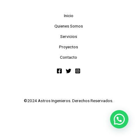
Inicio
Quienes Somos
Servicios
Proyectos
Contacto
©2024 Astros Ingenieros. Derechos Reservados.