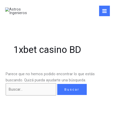
Ir
Buscar
al
por:
contenido
1xbet casino BD
Parece que no hemos podido encontrar lo que estás
buscando. Quizá pueda ayudarte una búsqueda.