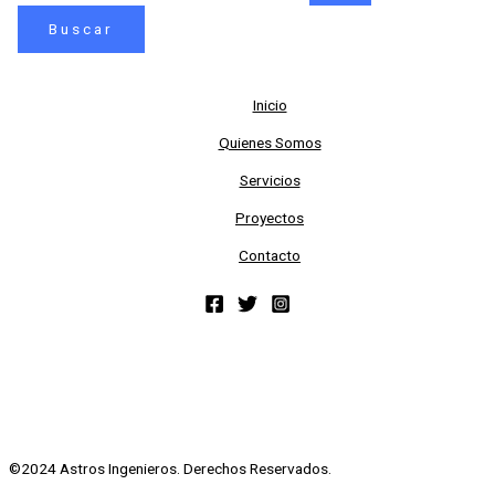
Inicio
Quienes Somos
Servicios
Proyectos
Contacto
©2024 Astros Ingenieros. Derechos Reservados.