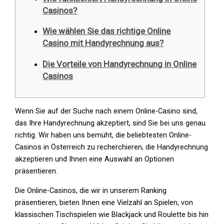
Casinos?
Wie wählen Sie das richtige Online
Casino mit Handyrechnung aus?
Die Vorteile von Handyrechnung in Online
Casinos
Wenn Sie auf der Suche nach einem Online-Casino sind,
das Ihre Handyrechnung akzeptiert, sind Sie bei uns genau
richtig. Wir haben uns bemüht, die beliebtesten Online-
Casinos in Österreich zu recherchieren, die Handyrechnung
akzeptieren und Ihnen eine Auswahl an Optionen
präsentieren.
Die Online-Casinos, die wir in unserem Ranking
präsentieren, bieten Ihnen eine Vielzahl an Spielen, von
klassischen Tischspielen wie Blackjack und Roulette bis hin