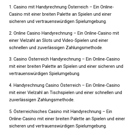
1. Casino mit Handyrechnung Österreich – Ein Online-
Casino mit einer breiten Palette an Spielen und einer
sicheren und vertrauenswürdigen Spielumgebung.
2. Online Casino Handyrechnung – Ein Online-Casino mit
einer Vielzahl an Slots und Video-Spielen und einer
schnellen und zuverlässigen Zahlungsmethode.
3. Casino Österreich Handyrechnung – Ein Online-Casino
mit einer breiten Palette an Spielen und einer sicheren und
vertrauenswürdigen Spielumgebung.
4. Handyrechnung Casino Österreich – Ein Online-Casino
mit einer Vielzahl an Tischspielen und einer schnellen und
zuverlässigen Zahlungsmethode.
5. Österreichisches Casino mit Handyrechnung – Ein
Online-Casino mit einer breiten Palette an Spielen und einer
sicheren und vertrauenswürdigen Spielumgebung.