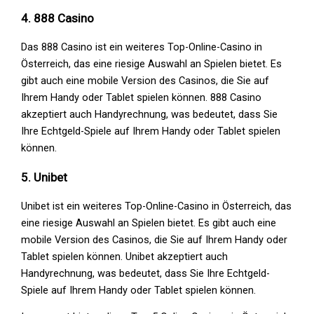
4. 888 Casino
Das 888 Casino ist ein weiteres Top-Online-Casino in
Österreich, das eine riesige Auswahl an Spielen bietet. Es
gibt auch eine mobile Version des Casinos, die Sie auf
Ihrem Handy oder Tablet spielen können. 888 Casino
akzeptiert auch Handyrechnung, was bedeutet, dass Sie
Ihre Echtgeld-Spiele auf Ihrem Handy oder Tablet spielen
können.
5. Unibet
Unibet ist ein weiteres Top-Online-Casino in Österreich, das
eine riesige Auswahl an Spielen bietet. Es gibt auch eine
mobile Version des Casinos, die Sie auf Ihrem Handy oder
Tablet spielen können. Unibet akzeptiert auch
Handyrechnung, was bedeutet, dass Sie Ihre Echtgeld-
Spiele auf Ihrem Handy oder Tablet spielen können.