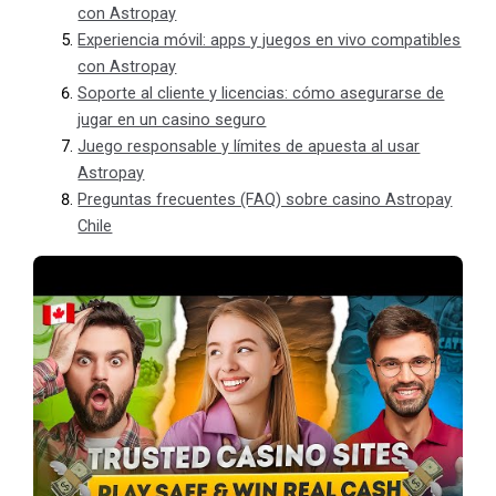
con Astropay
Experiencia móvil: apps y juegos en vivo compatibles
con Astropay
Soporte al cliente y licencias: cómo asegurarse de
jugar en un casino seguro
Juego responsable y límites de apuesta al usar
Astropay
Preguntas frecuentes (FAQ) sobre casino Astropay
Chile