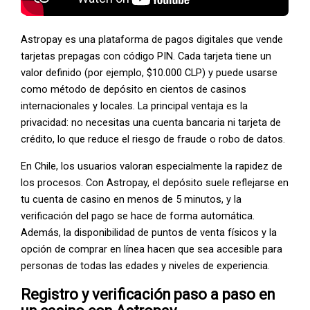
Astropay es una plataforma de pagos digitales que vende
tarjetas prepagas con código PIN. Cada tarjeta tiene un
valor definido (por ejemplo, $10.000 CLP) y puede usarse
como método de depósito en cientos de casinos
internacionales y locales. La principal ventaja es la
privacidad: no necesitas una cuenta bancaria ni tarjeta de
crédito, lo que reduce el riesgo de fraude o robo de datos.
En Chile, los usuarios valoran especialmente la rapidez de
los procesos. Con Astropay, el depósito suele reflejarse en
tu cuenta de casino en menos de 5 minutos, y la
verificación del pago se hace de forma automática.
Además, la disponibilidad de puntos de venta físicos y la
opción de comprar en línea hacen que sea accesible para
personas de todas las edades y niveles de experiencia.
Registro y verificación paso a paso en