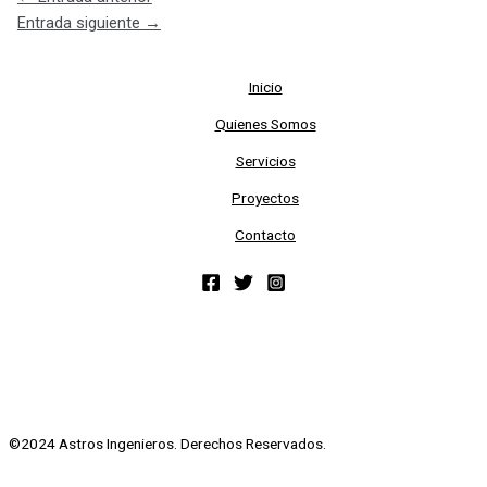
Entrada siguiente
→
Inicio
Quienes Somos
Servicios
Proyectos
Contacto
©2024 Astros Ingenieros. Derechos Reservados.