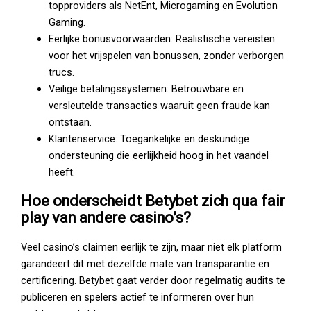
topproviders als NetEnt, Microgaming en Evolution
Gaming.
Eerlijke bonusvoorwaarden: Realistische vereisten
voor het vrijspelen van bonussen, zonder verborgen
trucs.
Veilige betalingssystemen: Betrouwbare en
versleutelde transacties waaruit geen fraude kan
ontstaan.
Klantenservice: Toegankelijke en deskundige
ondersteuning die eerlijkheid hoog in het vaandel
heeft.
Hoe onderscheidt Betybet zich qua fair
play van andere casino’s?
Veel casino’s claimen eerlijk te zijn, maar niet elk platform
garandeert dit met dezelfde mate van transparantie en
certificering. Betybet gaat verder door regelmatig audits te
publiceren en spelers actief te informeren over hun