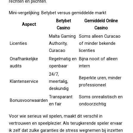
rechten en plichten.
Mini-vergelijking: Betybet versus gemiddelde markt
Betybet
Gemiddeld Online
Aspect
Casino
Casino
Malta Gaming
Soms alleen Curacao
Licenties
Authority,
of minder bekende
Curacao
licenties
Onafhankelijke
Regelmatig en
Bijna nooit of alleen
audits
openbaar
intern
24/7,
Beperkte uren, minder
Klantenservice
meertalig,
professioneel
deskundig
Transparant
Soms onrealistisch en
Bonusvoorwaarden
en fair
ondoorzichtig
Voor wie serieus wil spelen, maakt dit verschil in
vertrouwen en speelplezier. Als terugkerende speler ervaar
ik zelf dat zulke garanties de stress wegnemen bij inzetten