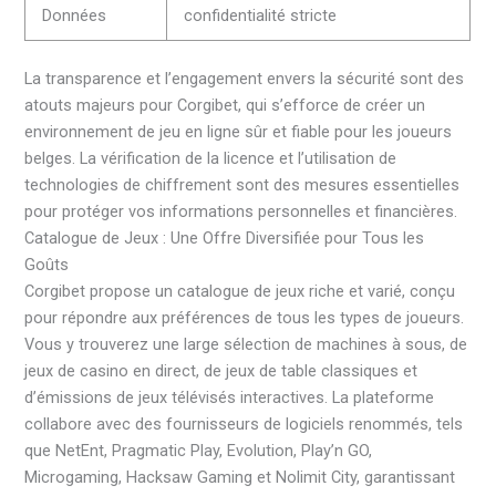
Données
confidentialité stricte
La transparence et l’engagement envers la sécurité sont des
atouts majeurs pour Corgibet, qui s’efforce de créer un
environnement de jeu en ligne sûr et fiable pour les joueurs
belges. La vérification de la licence et l’utilisation de
technologies de chiffrement sont des mesures essentielles
pour protéger vos informations personnelles et financières.
Catalogue de Jeux : Une Offre Diversifiée pour Tous les
Goûts
Corgibet propose un catalogue de jeux riche et varié, conçu
pour répondre aux préférences de tous les types de joueurs.
Vous y trouverez une large sélection de machines à sous, de
jeux de casino en direct, de jeux de table classiques et
d’émissions de jeux télévisés interactives. La plateforme
collabore avec des fournisseurs de logiciels renommés, tels
que NetEnt, Pragmatic Play, Evolution, Play’n GO,
Microgaming, Hacksaw Gaming et Nolimit City, garantissant