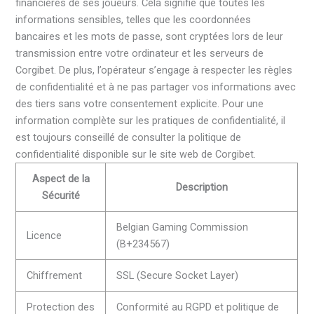
financières de ses joueurs. Cela signifie que toutes les
informations sensibles, telles que les coordonnées
bancaires et les mots de passe, sont cryptées lors de leur
transmission entre votre ordinateur et les serveurs de
Corgibet. De plus, l’opérateur s’engage à respecter les règles
de confidentialité et à ne pas partager vos informations avec
des tiers sans votre consentement explicite. Pour une
information complète sur les pratiques de confidentialité, il
est toujours conseillé de consulter la politique de
confidentialité disponible sur le site web de Corgibet.
Aspect de la
Description
Sécurité
Belgian Gaming Commission
Licence
(B+234567)
Chiffrement
SSL (Secure Socket Layer)
Protection des
Conformité au RGPD et politique de