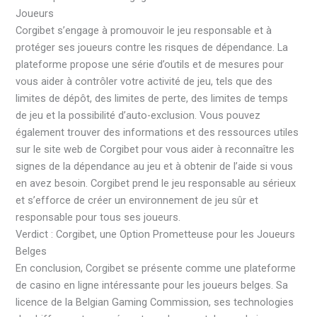
Joueurs
Corgibet s’engage à promouvoir le jeu responsable et à
protéger ses joueurs contre les risques de dépendance. La
plateforme propose une série d’outils et de mesures pour
vous aider à contrôler votre activité de jeu, tels que des
limites de dépôt, des limites de perte, des limites de temps
de jeu et la possibilité d’auto-exclusion. Vous pouvez
également trouver des informations et des ressources utiles
sur le site web de Corgibet pour vous aider à reconnaître les
signes de la dépendance au jeu et à obtenir de l’aide si vous
en avez besoin. Corgibet prend le jeu responsable au sérieux
et s’efforce de créer un environnement de jeu sûr et
responsable pour tous ses joueurs.
Verdict : Corgibet, une Option Prometteuse pour les Joueurs
Belges
En conclusion, Corgibet se présente comme une plateforme
de casino en ligne intéressante pour les joueurs belges. Sa
licence de la Belgian Gaming Commission, ses technologies