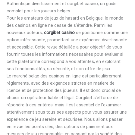
Authentique divertissement et corgibet casino, un guide
complet pour les joueurs belges
Pour les amateurs de jeux de hasard en Belgique, le monde
des casinos en ligne ne cesse de s’étendre. Parmi les
nouveaux acteurs,
corgibet casino
se positionne comme une
option intéressante, promettant une expérience divertissante
et accessible. Cette revue détaillée a pour objectif de vous
fournir toutes les informations nécessaires pour évaluer si
cette plateforme correspond à vos attentes, en explorant
ses fonctionnalités, sa sécurité, et son offre de jeux.
Le marché belge des casinos en ligne est particulièrement
réglementé, avec des exigences strictes en matière de
licence et de protection des joueurs. Il est donc crucial de
choisir un opérateur fiable et légal. Corgibet s’efforce de
répondre à ces critères, mais il est essentiel de l’examiner
attentivement sous tous ses aspects pour vous assurer une
expérience de jeu sereine et sécurisée. Nous allons passer
en revue les points clés, des options de paiement aux
mesures de jeu responsable, en passant par la variété des