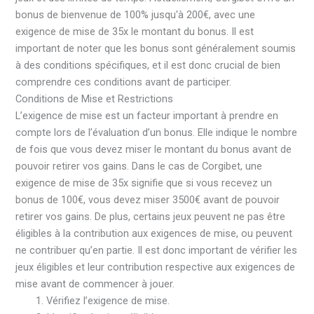
bonus de bienvenue de 100% jusqu'à 200€, avec une
exigence de mise de 35x le montant du bonus. Il est
important de noter que les bonus sont généralement soumis
à des conditions spécifiques, et il est donc crucial de bien
comprendre ces conditions avant de participer.
Conditions de Mise et Restrictions
L’exigence de mise est un facteur important à prendre en
compte lors de l’évaluation d’un bonus. Elle indique le nombre
de fois que vous devez miser le montant du bonus avant de
pouvoir retirer vos gains. Dans le cas de Corgibet, une
exigence de mise de 35x signifie que si vous recevez un
bonus de 100€, vous devez miser 3500€ avant de pouvoir
retirer vos gains. De plus, certains jeux peuvent ne pas être
éligibles à la contribution aux exigences de mise, ou peuvent
ne contribuer qu’en partie. Il est donc important de vérifier les
jeux éligibles et leur contribution respective aux exigences de
mise avant de commencer à jouer.
Vérifiez l’exigence de mise.