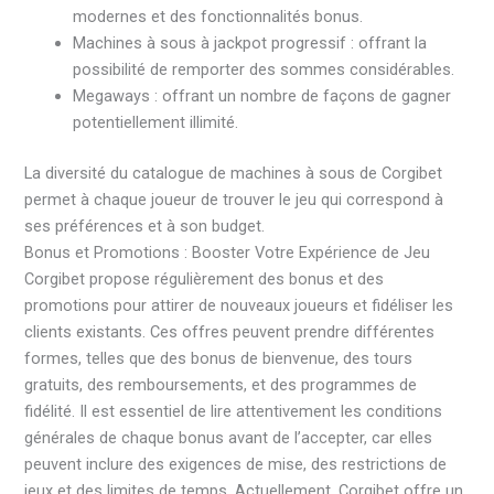
modernes et des fonctionnalités bonus.
Machines à sous à jackpot progressif : offrant la
possibilité de remporter des sommes considérables.
Megaways : offrant un nombre de façons de gagner
potentiellement illimité.
La diversité du catalogue de machines à sous de Corgibet
permet à chaque joueur de trouver le jeu qui correspond à
ses préférences et à son budget.
Bonus et Promotions : Booster Votre Expérience de Jeu
Corgibet propose régulièrement des bonus et des
promotions pour attirer de nouveaux joueurs et fidéliser les
clients existants. Ces offres peuvent prendre différentes
formes, telles que des bonus de bienvenue, des tours
gratuits, des remboursements, et des programmes de
fidélité. Il est essentiel de lire attentivement les conditions
générales de chaque bonus avant de l’accepter, car elles
peuvent inclure des exigences de mise, des restrictions de
jeux et des limites de temps. Actuellement, Corgibet offre un