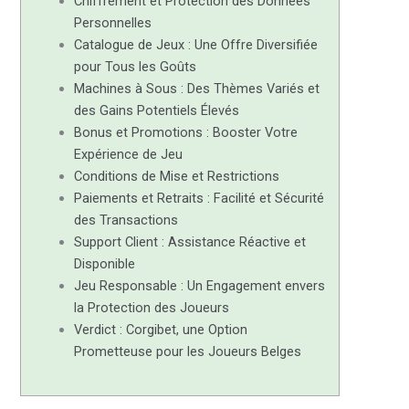
Chiffrement et Protection des Données
Personnelles
Catalogue de Jeux : Une Offre Diversifiée
pour Tous les Goûts
Machines à Sous : Des Thèmes Variés et
des Gains Potentiels Élevés
Bonus et Promotions : Booster Votre
Expérience de Jeu
Conditions de Mise et Restrictions
Paiements et Retraits : Facilité et Sécurité
des Transactions
Support Client : Assistance Réactive et
Disponible
Jeu Responsable : Un Engagement envers
la Protection des Joueurs
Verdict : Corgibet, une Option
Prometteuse pour les Joueurs Belges