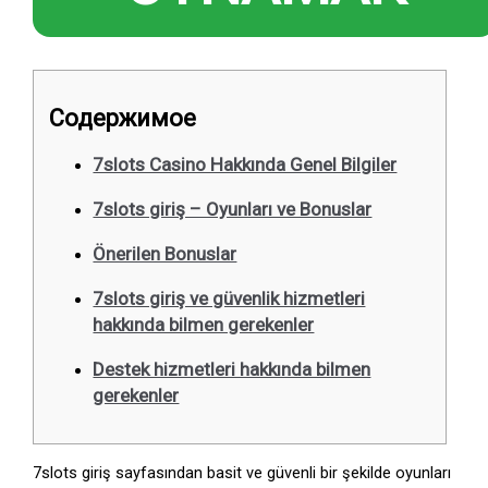
Содержимое
7slots Casino Hakkında Genel Bilgiler
7slots giriş – Oyunları ve Bonuslar
Önerilen Bonuslar
7slots giriş ve güvenlik hizmetleri
hakkında bilmen gerekenler
Destek hizmetleri hakkında bilmen
gerekenler
7slots giriş sayfasından basit ve güvenli bir şekilde oyunları