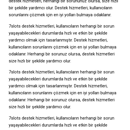
destek hizmetleri, herhangi bir sorununuz olursa, size hızlı
bir şekilde yardımcı olur. Destek hizmetleri, kullanıcıların
sorunlarını çözmek için en iyi yolları bulmaya odaklanır.
7slots destek hizmetleri, kullanıcıların herhangi bir sorun
yaşayabilecekleri durumlarda hızlı ve etkin bir şekilde
yardımcı olmak için tasarlanmıştır. Destek hizmetleri,
kullanıcıların sorunlarını çözmek için en iyi yolları bulmaya
odaklanır. Herhangi bir sorunuz olursa, destek hizmetleri
size hızlı bir şekilde yardımcı olur.
7slots destek hizmetleri, kullanıcıların herhangi bir sorun
yaşayabilecekleri durumlarda hızlı ve etkin bir şekilde
yardımcı olmak için tasarlanmıştır. Destek hizmetleri,
kullanıcıların sorunlarını çözmek için en iyi yolları bulmaya
odaklanır. Herhangi bir sorunuz olursa, destek hizmetleri
size hızlı bir şekilde yardımcı olur.
7slots destek hizmetleri, kullanıcıların herhangi bir sorun
yaşayabilecekleri durumlarda hızlı ve etkin bir şekilde